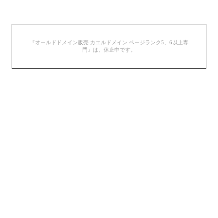
『オールドドメイン販売 カエルドメイン ページランク5、6以上専
門』は、休止中です。